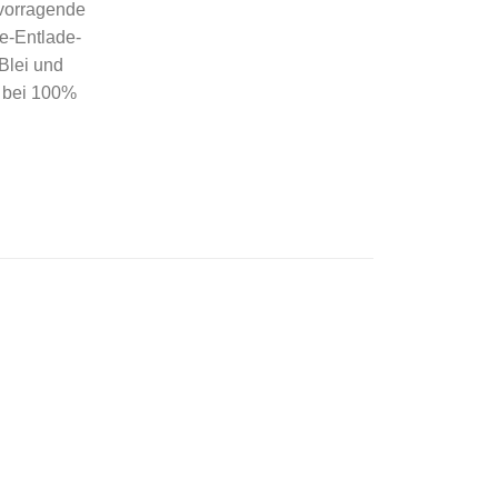
rvorragende
e-Entlade-
 Blei und
n bei 100%