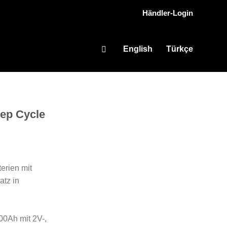
Händler-Login
English
Türkçe
ep Cycle
erien mit
atz in
00Ah mit 2V-,