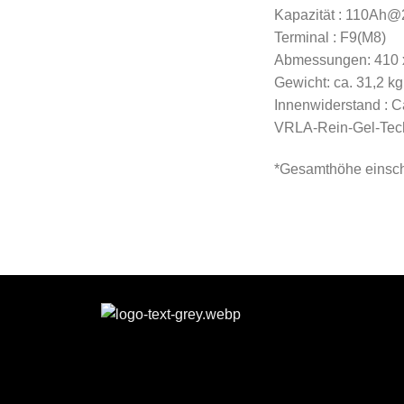
Kapazität : 110Ah@
Terminal : F9(M8)
Abmessungen: 410 x 
Gewicht: ca. 31,2 k
Innenwiderstand : C
VRLA-Rein-Gel-Tec
*Gesamthöhe einsch