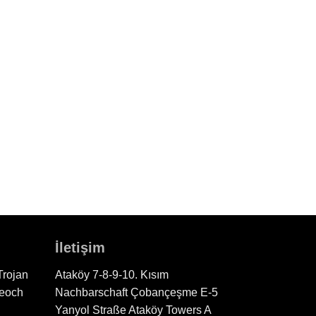
İletişim
Trojan
Ataköy 7-8-9-10. Kısım
eoch
Nachbarschaft Çobançeşme E-5
Yanyol Straße Ataköy Towers A