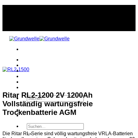
Zum
Inhalt
Händler-Login
springen
Über uns
Produkte
Dienstleistungen
Karriere
Blog
Kontakt
Ritar RL2-1200 2V 1200Ah
Suche
Vollständig wartungsfreie
nach:
English
Trockenbatterie AGM
Türkçe
Suche
nach:
Die Ritar RL-Serie sind völlig wartungsfreie VRLA-Batterien