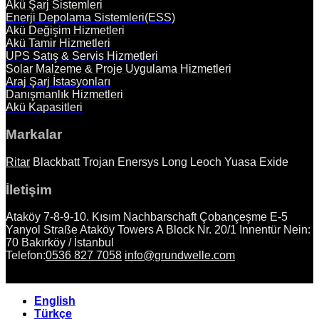
Akü Şarj Sistemleri
Enerji Depolama Sistemleri(ESS)
Akü Değişim Hizmetleri
Akü Tamir Hizmetleri
UPS Satış & Servis Hizmetleri
Solar Malzeme & Proje Uygulama Hizmetleri
Araj Şarj İstasyonları
Danışmanlık Hizmetleri
Akü
Kapasitleri
Markalar
Ritar
Blackbatt
Trojan
Enersys
Long
Leoch
Yuasa
Exide
İletişim
Ataköy 7-8-9-10. Kısım Nachbarschaft Çobançeşme E-5
Yanyol Straße Ataköy Towers A Block Nr. 20/1 Innentür Nein:
70 Bakırköy / İstanbul
Telefon:
0536 827 7058
info@grundwelle.com
English
Türkçe