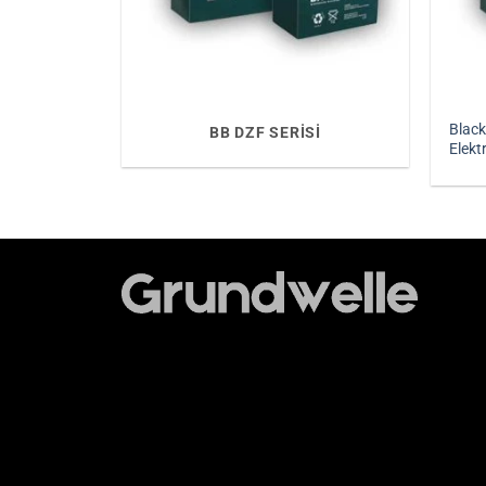
Blac
BB DZF SERISI
Elekt