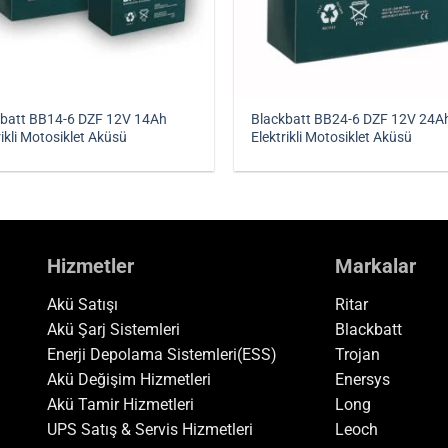
kbatt BB14-6 DZF 12V 14Ah
Blackbatt BB24-6 DZF 12V 24A
rikli Motosiklet Aküsü
Elektrikli Motosiklet Aküsü
Hizmetler
Markalar
Akü Satışı
Ritar
Akü Şarj Sistemleri
Blackbatt
Enerji Depolama Sistemleri(ESS)
Trojan
Akü Değişim Hizmetleri
Enersys
Akü Tamir Hizmetleri
Long
UPS Satış & Servis Hizmetleri
Leoch