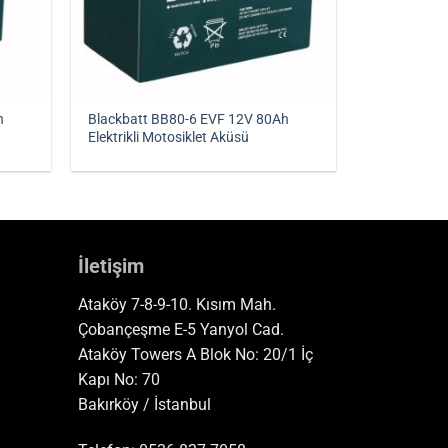
h
Blackbatt BB80-6 EVF 12V 80Ah
Elektrikli Motosiklet Aküsü
İletişim
Ataköy 7-8-9-10. Kısım Mah.
Çobançeşme E-5 Yanyol Cad.
Ataköy Towers A Blok No: 20/1 İç
Kapı No: 70
Bakırköy / İstanbul