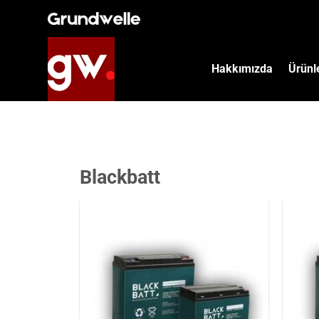
İçeriğe
atla
Hakkımızda
Ürünl
Blackbatt