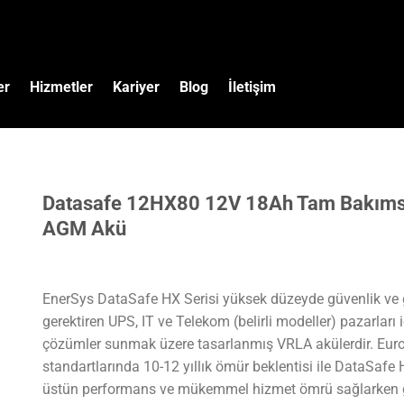
er
Hizmetler
Kariyer
Blog
İletişim
Datasafe 12HX80 12V 18Ah Tam Bakımsı
AGM Akü
EnerSys DataSafe HX Serisi yüksek düzeyde güvenlik ve g
gerektiren UPS, IT ve Telekom (belirli modeller) pazarları 
çözümler sunmak üzere tasarlanmış VRLA akülerdir. Eur
standartlarında 10-12 yıllık ömür beklentisi ile DataSafe 
üstün performans ve mükemmel hizmet ömrü sağlarken gü