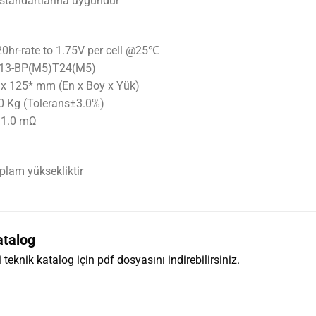
 standartlarına uygundur
0hr-rate to 1.75V per cell @25℃
F13-BP(M5)T24(M5)
6 x 125* mm (En x Boy x Yük)
.10 Kg (Tolerans±3.0%)
 11.0 mΩ
oplam yüksekliktir
atalog
li teknik katalog için pdf dosyasını indirebilirsiniz.