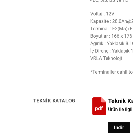
-IEC, JIS, BS ve YDT
Voltaj : 12V
Kapasite : 28.0Ah@2
Terminal : F3(M5)/
Boyutlar : 166 x 17
Ağırlık : Yaklaşık 8
İç Direnç : Yaklaşık
VRLA Teknoloji
*Terminaller dahil t
Teknik K
TEKNIK KATALOG
Ürün ile ilgi
İndir