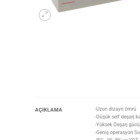
-Uzun dizayn ömrü
AÇIKLAMA
-Düşük self deşarj ka
-Yüksek Deşarj gücü
-Geniş operasyon Sıc