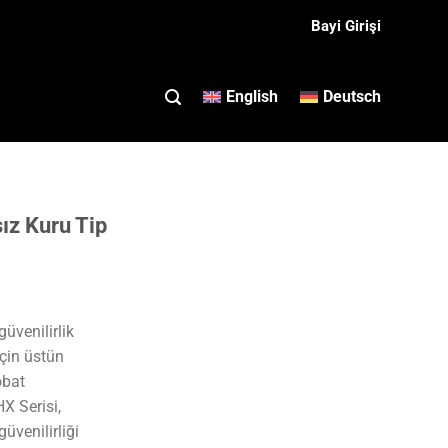
Bayi Girişi
English
Deutsch
z Kuru Tip
üvenilirlik
için üstün
obat
HX Serisi,
venilirliği