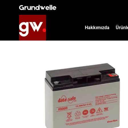
İçeriğe
atla
Hakkımızda
Ürünl