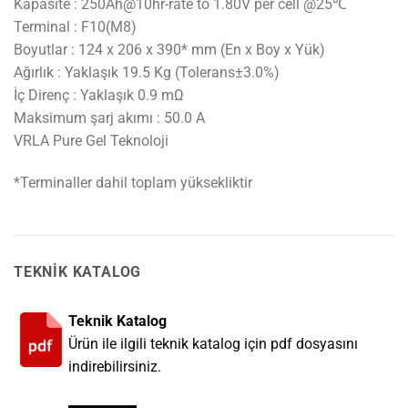
Kapasite : 250Ah@10hr-rate to 1.80V per cell @25℃
Terminal : F10(M8)
Boyutlar : 124 x 206 x 390* mm (En x Boy x Yük)
Ağırlık : Yaklaşık 19.5 Kg (Tolerans±3.0%)
İç Direnç : Yaklaşık 0.9 mΩ
Maksimum şarj akımı : 50.0 A
VRLA Pure Gel Teknoloji
*Terminaller dahil toplam yüksekliktir
TEKNIK KATALOG
Teknik Katalog
Ürün ile ilgili teknik katalog için pdf dosyasını
indirebilirsiniz.