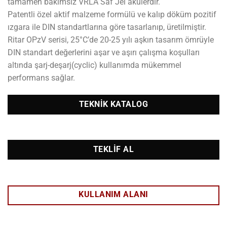
tamamen bakımsız VRLA Saf Jel akülerdir.
Patentli özel aktif malzeme formülü ve kalıp döküm pozitif
ızgara ile DIN standartlarına göre tasarlanıp, üretilmiştir.
Ritar OPzV serisi, 25°C’de 20-25 yılı aşkın tasarım ömrüyle
DIN standart değerlerini aşar ve aşırı çalışma koşulları
altında şarj-deşarj(cyclic) kullanımda mükemmel
performans sağlar.
TEKNIK KATALOG
TEKLIF AL
KULLANIM ALANI