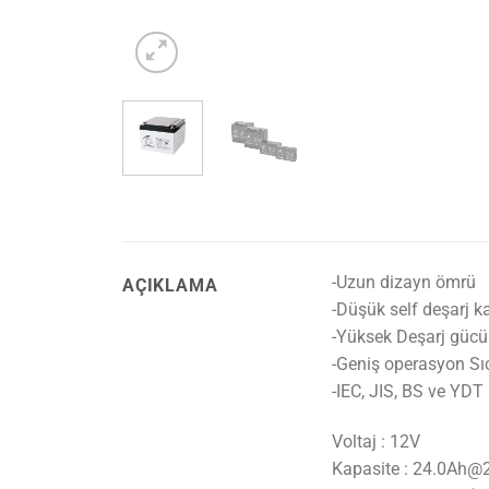
-Uzun dizayn ömrü
AÇIKLAMA
-Düşük self deşarj ka
-Yüksek Deşarj gücü
-Geniş operasyon Sıc
-IEC, JIS, BS ve YDT
Voltaj : 12V
Kapasite : 24.0Ah@2