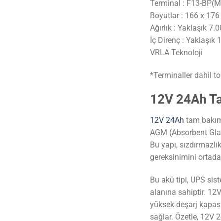
Terminal : F13-BP(
Boyutlar : 166 x 17
Ağırlık : Yaklaşık 7
İç Direnç : Yaklaşık
VRLA Teknoloji
*Terminaller dahil t
12V 24Ah Ta
12V 24Ah
tam bakıms
AGM (Absorbent Glass 
Bu yapı, sızdırmazlı
gereksinimini ortadan
Bu akü tipi, UPS sis
alanına sahiptir. 12V
yüksek deşarj kapasit
sağlar. Özetle, 12V 