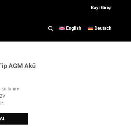
Bayi Girişi
English
Deutsch
Tip AGM Akü
l kullanım
12V
r.
 AL