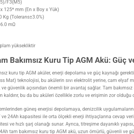
M5)/F3(M5)
6 x 125* mm (En x Boy x Yük)
.00 Kg (Tolerans±3.0%)
 16.0 mΩ
oplam yüksekliktir
m Bakımsız Kuru Tip AGM Akü: Güç ve 
ız kuru tip AGM aküler, enerji depolama ve güç kaynağı gerekt
Mat) teknolojisi, bu akülerin sıvı elektrolit yerine, cam elyaf ma
k ve güvenlik açısından önemli bir avantaj sağlar. Tam bakımsız 
 kaldırır, bu da bu aküleri özellikle zorlu ve erişimin zor olduğu 
temlerinden güneş enerjisi depolamaya, denizcilik uygulamalarınd
 ve 24Ah kapasitesi ile orta ölçekli enerji ihtiyaçlarına cevap ver
esi ve hızlı şarj olanağı sunar. Ayrıca, titreşime dayanıklı yapısı
24Ah tam bakımsız kuru tip AGM akü, uzun ömürlü, güvenli ve güçl