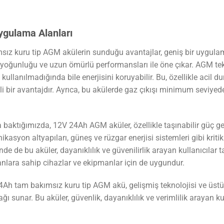
Uygulama Alanları
ız kuru tip AGM akülerin sunduğu avantajlar, geniş bir uygulam
i yoğunluğu ve uzun ömürlü performansları ile öne çıkar. AGM tek
ullanılmadığında bile enerjisini koruyabilir. Bu, özellikle acil 
 bir avantajdır. Ayrıca, bu akülerde gaz çıkışı minimum seviyed
baktığımızda, 12V 24Ah AGM aküler, özellikle taşınabilir güç ge
kasyon altyapıları, güneş ve rüzgar enerjisi sistemleri gibi kritik en
nde de bu aküler, dayanıklılık ve güvenilirlik arayan kullanıcılar
alanlara sahip cihazlar ve ekipmanlar için de uygundur.
Ah tam bakımsız kuru tip AGM akü, gelişmiş teknolojisi ve üstün 
ağı sunar. Bu aküler, güvenlik, dayanıklılık ve verimlilik arayan