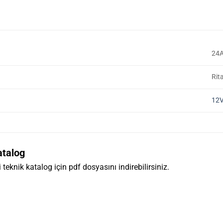
24
Rit
12
atalog
li teknik katalog için pdf dosyasını indirebilirsiniz.