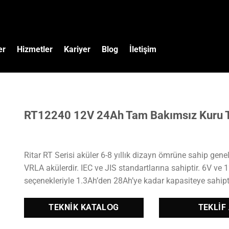
er
Hizmetler
Kariyer
Blog
İletişim
RT12240 12V 24Ah Tam Bakımsız Kuru 
Ritar RT Serisi aküler 6-8 yıllık dizayn ömrüne sahip gene
VRLA akülerdir. IEC ve JIS standartlarına sahiptir. 6V ve 
seçenekleriyle 1.3Ah’den 28Ah’ye kadar kapasiteye sahipti
TEKNIK KATALOG
TEKLIF