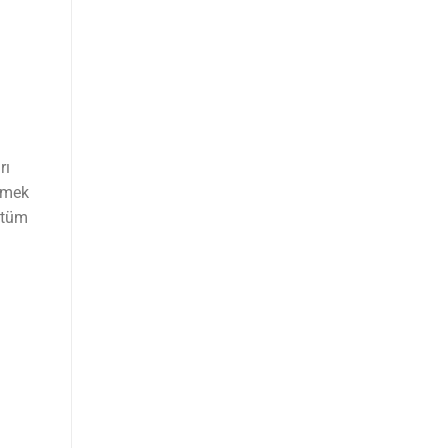
rı
ilmek
 tüm