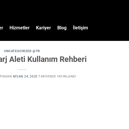
er
Hizmetler
Kariyer
Blog
İletişim
UNCATEGORIZED @TR
rj Aleti Kullanım Rehberi
FINDAN
NISAN 24, 2025
TARIHINDE YAYINLANDI