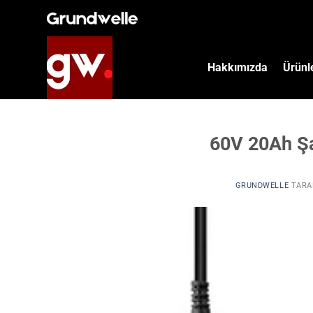
İçeriğe
atla
Hakkımızda
Ürünl
60V 20Ah Şa
GRUNDWELLE
TARA