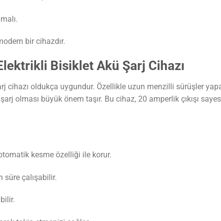
lmalı.
 modern bir cihazdır.
ktrikli Bisiklet Akü Şarj Cihazı
 şarj cihazı oldukça uygundur. Özellikle uzun menzilli sürüşler yap
e şarj olması büyük önem taşır. Bu cihaz, 20 amperlik çıkışı saye
matik kesme özelliği ile korur.
süre çalışabilir.
ilir.