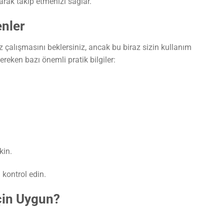
rak takip etmenizi sağlar.
enler
z çalışmasını beklersiniz, ancak bu biraz sizin kullanım
gereken bazı önemli pratik bilgiler:
kin.
kontrol edin.
çin Uygun?