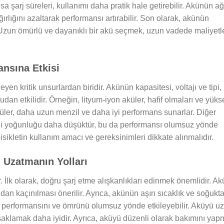
a şarj süreleri, kullanımı daha pratik hale getirebilir. Akünün ağı
ağırlığını azaltarak performansı artırabilir. Son olarak, akünün
 Uzun ömürlü ve dayanıklı bir akü seçmek, uzun vadede maliyetle
ansına Etkisi
leyen kritik unsurlardan biridir. Akünün kapasitesi, voltajı ve tipi,
udan etkilidir. Örneğin, lityum-iyon aküler, hafif olmaları ve yüks
aküler, daha uzun menzil ve daha iyi performans sunarlar. Diğer
rji yoğunluğu daha düşüktür, bu da performansı olumsuz yönde
isikletin kullanım amacı ve gereksinimleri dikkate alınmalıdır.
ü Uzatmanın Yolları
 İlk olarak, doğru şarj etme alışkanlıkları edinmek önemlidir. A
an kaçınılması önerilir. Ayrıca, akünün aşırı sıcaklık ve soğukt
n performansını ve ömrünü olumsuz yönde etkileyebilir. Aküyü u
saklamak daha iyidir. Ayrıca, aküyü düzenli olarak bakımını ya