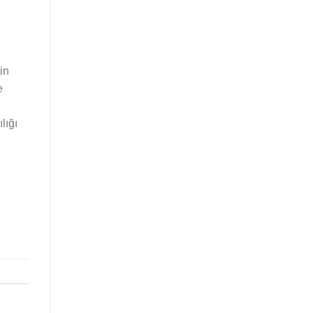
in
e
lığı