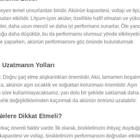
rleyen temel unsurlardan biridir. Akünün kapasitesi, voltajı ve tipi
udan etkilidir. Lityum-iyon aküler, özellikle hafif olmaları ve yük
üler, daha uzun menzil ve daha iyi performans sunarlar. Öte yan
luğu daha düşüktür, bu da performansı olumsuz yönde etkileyebil
eltme yaparken, akünün performansını göz önünde bulundurmak
ü Uzatmanın Yolları
. Doğru şarj etme alışkanlıkları önemlidir. Akü, tamamen boşa
rıca, akünün aşırı sıcaklık ve soğuktan korunması önemlidir. Aşırı
n süre kullanmayacaksanız, yarı dolu bir şekilde saklamak daha i
ırlık değişikliklerinden kaçınmak da akünün ömrünü uzatabilir.
Nelere Dikkat Etmeli?
aç önemli faktör vardır. İlk olarak, bisikletinizin ihtiyaç duydu
pasitesi ve voltajı, bisikletinizin performansını doğrudan etkile