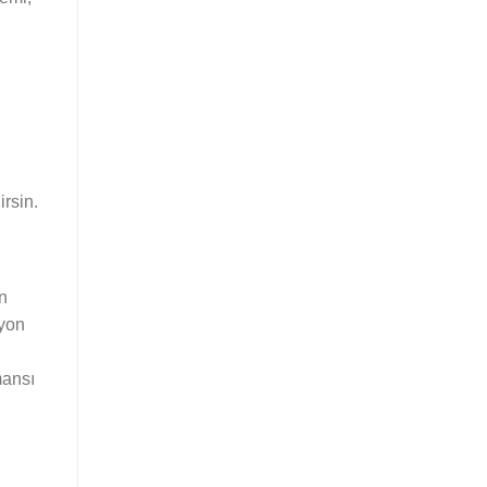
irsin.
an
iyon
mansı