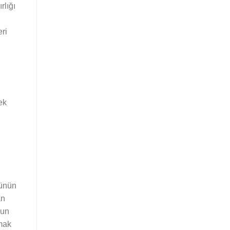
rlığı
ri
ek
künün
an
zun
pmak