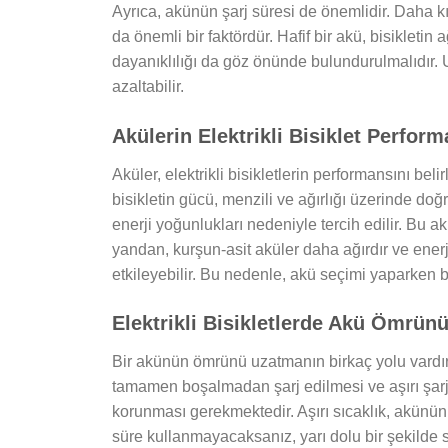
Ayrıca, akünün şarj süresi de önemlidir. Daha kıs
da önemli bir faktördür. Hafif bir akü, bisikletin 
dayanıklılığı da göz önünde bulundurulmalıdır.
azaltabilir.
Akülerin Elektrikli Bisiklet Perform
Aküler, elektrikli bisikletlerin performansını belir
bisikletin gücü, menzili ve ağırlığı üzerinde doğr
enerji yoğunlukları nedeniyle tercih edilir. Bu 
yandan, kurşun-asit aküler daha ağırdır ve ene
etkileyebilir. Bu nedenle, akü seçimi yaparken b
Elektrikli Bisikletlerde Akü Ömrün
Bir akünün ömrünü uzatmanın birkaç yolu vardır.
tamamen boşalmadan şarj edilmesi ve aşırı şarjd
korunması gerekmektedir. Aşırı sıcaklık, akünü
süre kullanmayacaksanız, yarı dolu bir şekilde 