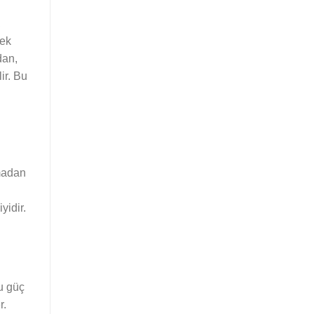
,
sek
dan,
ir. Bu
lmadan
yidir.
ğu güç
r.