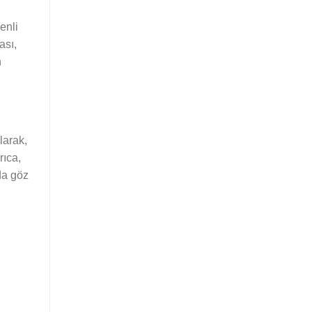
enli
ası,
n
larak,
rıca,
 da göz