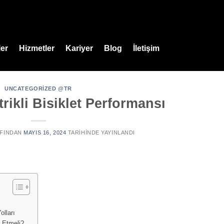
er
Hizmetler
Kariyer
Blog
İletişim
UNCATEGORIZED @TR
trikli Bisiklet Performansı
FINDAN
MAYIS 16, 2024
TARIHINDE YAYINLANDI
olları
t Etmeli?