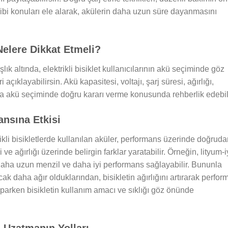
gibi konuları ele alarak, akülerin daha uzun süre dayanmasını
Nelere Dikkat Etmeli?
lık altında, elektrikli bisiklet kullanıcılarının akü seçiminde göz
ıklayabilirsin. Akü kapasitesi, voltajı, şarj süresi, ağırlığı,
ılara akü seçiminde doğru kararı verme konusunda rehberlik edebil
ansına Etkisi
ikli bisikletlerde kullanılan aküler, performans üzerinde doğrud
ili ve ağırlığı üzerinde belirgin farklar yaratabilir. Örneğin, lityum-
daha uzun menzil ve daha iyi performans sağlayabilir. Bununla
cak daha ağır olduklarından, bisikletin ağırlığını artırarak perfor
aparken bisikletin kullanım amacı ve sıklığı göz önünde
ü Uzatmanın Yolları