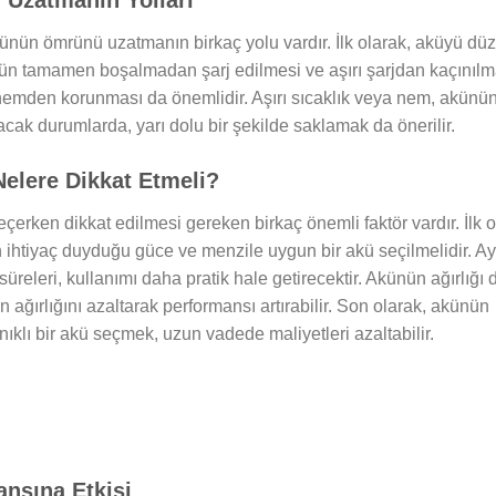
ünün ömrünü uzatmanın birkaç yolu vardır. İlk olarak, aküyü düz
nün tamamen boşalmadan şarj edilmesi ve aşırı şarjdan kaçınılm
 nemden korunması da önemlidir. Aşırı sıcaklık veya nem, akünü
cak durumlarda, yarı dolu bir şekilde saklamak da önerilir.
Nelere Dikkat Etmeli?
çerken dikkat edilmesi gereken birkaç önemli faktör vardır. İlk o
in ihtiyaç duyduğu güce ve menzile uygun bir akü seçilmelidir. Ay
üreleri, kullanımı daha pratik hale getirecektir. Akünün ağırlığı
n ağırlığını azaltarak performansı artırabilir. Son olarak, akünün
ıklı bir akü seçmek, uzun vadede maliyetleri azaltabilir.
ansına Etkisi