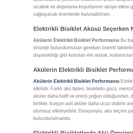
sıcaklık ve depolama koşullarının aküye etkisi 
sağlayacak önerilerde bulunabilirsin.
Elektrikli Bisiklet Aküsü Seçerken 
Akülerin Elektrikli Bisiklet Performansı
Bu baş
önünde bulundurmaları gereken önemli faktörleri aç
dayanıklılığı gibi konuları ele alarak, kullanıc
Akülerin Elektrikli Bisiklet Perform
Akülerin Elektrikli Bisiklet Performansı
Elektr
etkilidir. Farklı akü tipleri, bisikletin gücü, menz
aküler daha hafif ve enerji yoğun olduğundan, 
birlikte, kurşun-asit aküler daha ucuz olabilir an
olumsuz etkileyebilir. Dolayısıyla, akü seçimi y
bulundurulmalıdır.
Elektrikli Bisikletlerde Akü Ömrün