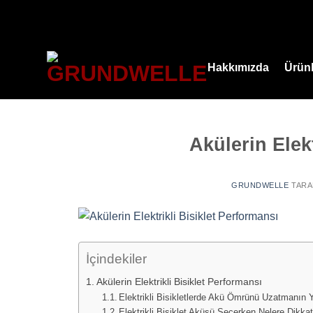
İçeriğe
atla
Hakkımızda
Ürünl
Akülerin Elek
GRUNDWELLE
TARA
İçindekiler
Akülerin Elektrikli Bisiklet Performansı
Elektrikli Bisikletlerde Akü Ömrünü Uzatmanın Y
Elektrikli Bisiklet Aküsü Seçerken Nelere Dikka