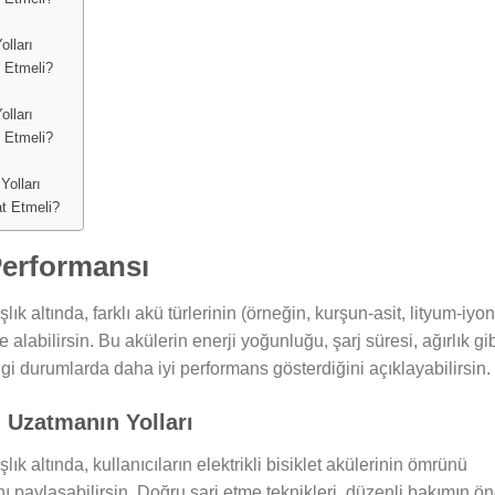
olları
t Etmeli?
olları
t Etmeli?
Yolları
at Etmeli?
 Performansı
ık altında, farklı akü türlerinin (örneğin, kurşun-asit, lityum-iyon
le alabilirsin. Bu akülerin enerji yoğunluğu, şarj süresi, ağırlık gi
ngi durumlarda daha iyi performans gösterdiğini açıklayabilirsin.
ü Uzatmanın Yolları
lık altında, kullanıcıların elektrikli bisiklet akülerinin ömrünü
nı paylaşabilirsin. Doğru şarj etme teknikleri, düzenli bakımın ö