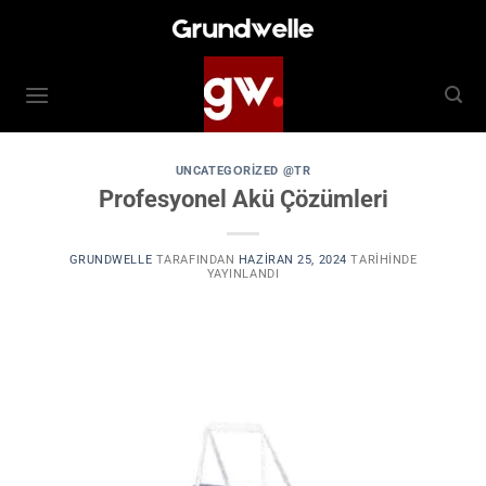
İçeriğe
atla
UNCATEGORIZED @TR
Profesyonel Akü Çözümleri
GRUNDWELLE
TARAFINDAN
HAZIRAN 25, 2024
TARIHINDE
YAYINLANDI